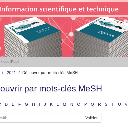
xique iPubli
2021
Découvrir par mots-clés MeSH
ouvrir par mots-clés MeSH
C
D
E
F
G
H
I
J
K
L
M
N
O
P
Q
R
S
T
U
V
Valider