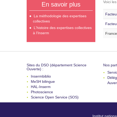
Voici le
En savoir plus
Facteur
La méthodologie des expertises
collectives
Facteu
L'histoire des expertises collectives
à l'Inserm
France
Sites du DSO (département Science
Nos part
Ouverte) :
Servi
Insermbiblio
Délég
MeSH bilingue
Auver
HAL-Inserm
Photoscience
Science Open Service (SOS)
Institut nation