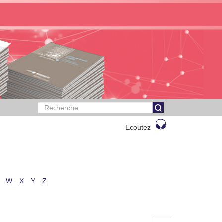
Ecoutez
W
X
Y
Z