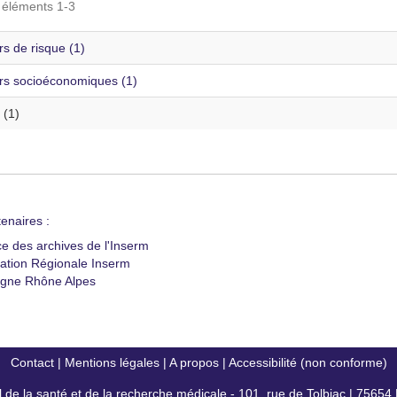
s éléments 1-3
s de risque (1)
rs socioéconomiques (1)
 (1)
enaires :
ce des archives de l'Inserm
ation Régionale Inserm
gne Rhône Alpes
Contact
|
Mentions légales
|
A propos
|
Accessibilité (non conforme)
al de la santé et de la recherche médicale - 101, rue de Tolbiac | 7565