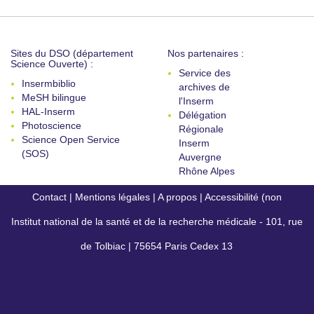
Sites du DSO (département
Nos partenaires :
Science Ouverte) :
Service des
Insermbiblio
archives de
MeSH bilingue
l'Inserm
HAL-Inserm
Délégation
Photoscience
Régionale
Science Open Service
Inserm
(SOS)
Auvergne
Rhône Alpes
Contact
|
Mentions légales
|
A propos
|
Accessibilité (non
Institut national de la santé et de la recherche médicale - 101, rue
conforme)
de Tolbiac | 75654 Paris Cedex 13