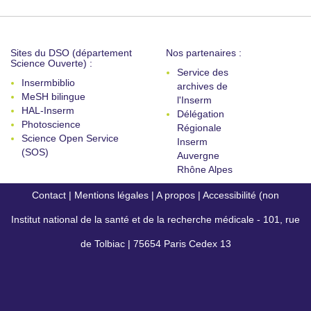
Sites du DSO (département
Nos partenaires :
Science Ouverte) :
Service des
Insermbiblio
archives de
MeSH bilingue
l'Inserm
HAL-Inserm
Délégation
Photoscience
Régionale
Science Open Service
Inserm
(SOS)
Auvergne
Rhône Alpes
Contact
|
Mentions légales
|
A propos
|
Accessibilité (non
Institut national de la santé et de la recherche médicale - 101, rue
conforme)
de Tolbiac | 75654 Paris Cedex 13