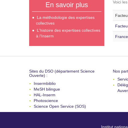
Voici le
En savoir plus
Facteur
La méthodologie des expertises
collectives
Facteu
L'histoire des expertises collectives
à l'Inserm
France
Sites du DSO (département Science
Nos part
Ouverte) :
Servi
Insermbiblio
Délég
MeSH bilingue
Auver
HAL-Inserm
Photoscience
Science Open Service (SOS)
Institut nation