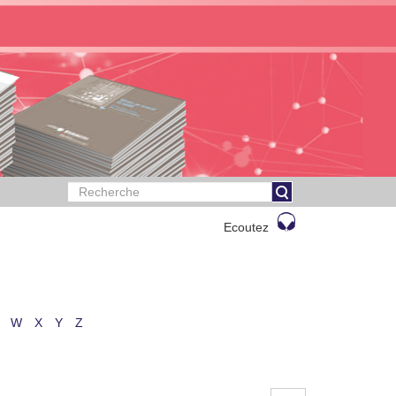
Ecoutez
W
X
Y
Z