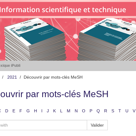
xique iPubli
2021
Découvrir par mots-clés MeSH
ouvrir par mots-clés MeSH
C
D
E
F
G
H
I
J
K
L
M
N
O
P
Q
R
S
T
U
V
Valider