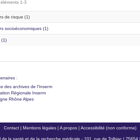
s éléments 1-3
s de risque (1)
rs socioéconomiques (1)
 (1)
enaires :
ce des archives de l'Inserm
ation Régionale Inserm
gne Rhône Alpes
Contact
|
Mentions légales
|
A propos
|
Accessibilité (non conforme)
al de la santé et de la recherche médicale - 101, rue de Tolbiac | 7565