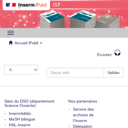
Toggle
navigation
Accueil iPubli
Ecoutez
Valider
Sites du DSO (département
Nos partenaires :
Science Ouverte) :
Service des
Insermbiblio
archives de
MeSH bilingue
l'Inserm
HAL-Inserm
Délégation