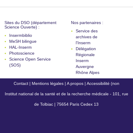
Sites du DSO (département
Nos partenaires :
Science Ouverte) :
Service des
Insermbiblio
archives de
MeSH bilingue
l'Inserm
HAL-Inserm
Délégation
Photoscience
Régionale
Science Open Service
Inserm
(SOS)
Auvergne
Rhône Alpes
Contact
|
Mentions légales
|
A propos
|
Accessibilité (non
Institut national de la santé et de la recherche médicale - 101, rue
conforme)
de Tolbiac | 75654 Paris Cedex 13