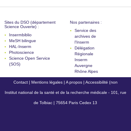
Sites du DSO (département
Nos partenaires :
Science Ouverte) :
Service des
Insermbiblio
archives de
MeSH bilingue
l'Inserm
HAL-Inserm
Délégation
Photoscience
Régionale
Science Open Service
Inserm
(SOS)
Auvergne
Rhône Alpes
Contact
|
Mentions légales
|
A propos
|
Accessibilité (non
Institut national de la santé et de la recherche médicale - 101, rue
conforme)
de Tolbiac | 75654 Paris Cedex 13