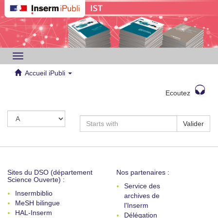
Toggle
navigation
Accueil iPubli
Ecoutez
Valider
Sites du DSO (département
Nos partenaires :
Science Ouverte) :
Service des
Insermbiblio
archives de
MeSH bilingue
l'Inserm
HAL-Inserm
Délégation