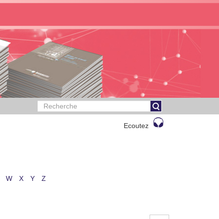
Ecoutez
W
X
Y
Z