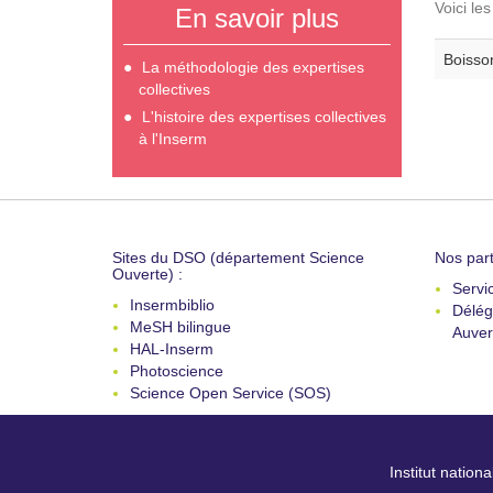
Voici le
En savoir plus
Boisson
La méthodologie des expertises
collectives
L'histoire des expertises collectives
à l'Inserm
Sites du DSO (département Science
Nos part
Ouverte) :
Servi
Insermbiblio
Délég
MeSH bilingue
Auver
HAL-Inserm
Photoscience
Science Open Service (SOS)
Institut nation