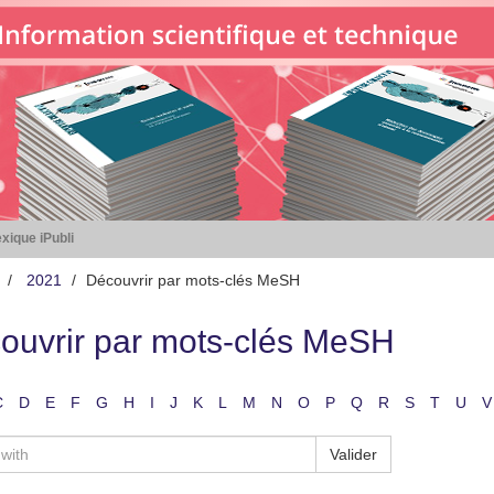
xique iPubli
2021
Découvrir par mots-clés MeSH
ouvrir par mots-clés MeSH
C
D
E
F
G
H
I
J
K
L
M
N
O
P
Q
R
S
T
U
V
Valider