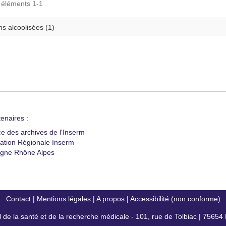
s éléments 1-1
s alcoolisées (1)
enaires :
ce des archives de l'Inserm
ation Régionale Inserm
gne Rhône Alpes
Contact
|
Mentions légales
|
A propos
|
Accessibilité (non conforme)
al de la santé et de la recherche médicale - 101, rue de Tolbiac | 7565