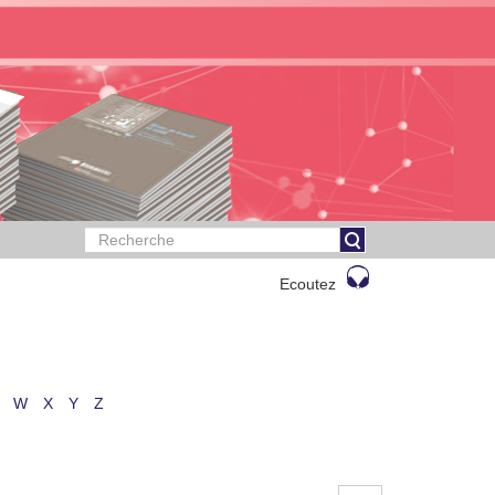
Ecoutez
W
X
Y
Z