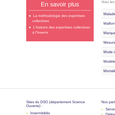
Voici le
En savoir plus
Maladie
La méthodologie des expertises
collectives
Malfor
L'histoire des expertises collectives
à l'Inserm
Marque
Mesure
Mode d
Modèle
Mortali
Sites du DSO (département Science
Nos part
Ouverte) :
Servi
Insermbiblio
Délég