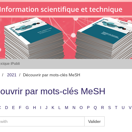
xique iPubli
2021
Découvrir par mots-clés MeSH
ouvrir par mots-clés MeSH
C
D
E
F
G
H
I
J
K
L
M
N
O
P
Q
R
S
T
U
V
Valider