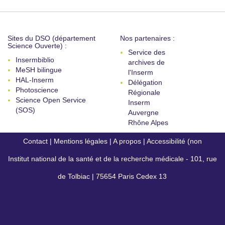
Sites du DSO (département
Nos partenaires :
Science Ouverte) :
Service des
Insermbiblio
archives de
MeSH bilingue
l'Inserm
HAL-Inserm
Délégation
Photoscience
Régionale
Science Open Service
Inserm
(SOS)
Auvergne
Rhône Alpes
Contact
|
Mentions légales
|
A propos
|
Accessibilité (non
Institut national de la santé et de la recherche médicale - 101, rue
conforme)
de Tolbiac | 75654 Paris Cedex 13