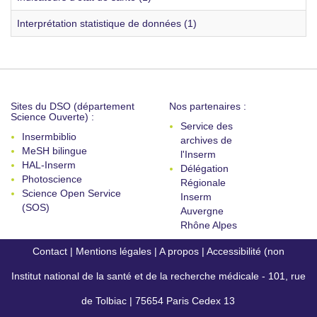
Interprétation statistique de données (1)
Sites du DSO (département
Nos partenaires :
Science Ouverte) :
Service des
Insermbiblio
archives de
MeSH bilingue
l'Inserm
HAL-Inserm
Délégation
Photoscience
Régionale
Science Open Service
Inserm
(SOS)
Auvergne
Rhône Alpes
Contact
|
Mentions légales
|
A propos
|
Accessibilité (non
Institut national de la santé et de la recherche médicale - 101, rue
conforme)
de Tolbiac | 75654 Paris Cedex 13