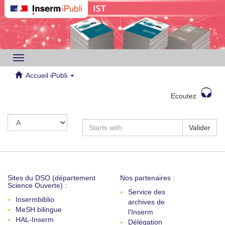
Toggle
navigation
Accueil iPubli
Ecoutez
Valider
Sites du DSO (département
Nos partenaires :
Science Ouverte) :
Service des
Insermbiblio
archives de
MeSH bilingue
l'Inserm
HAL-Inserm
Délégation