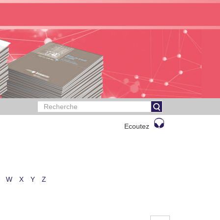
Ecoutez
W
X
Y
Z