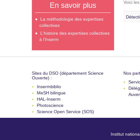
Voici le
En savoir plus
Détect
La méthodologie des expertises
collectives
L'histoire des expertises collectives
à l'Inserm
Sites du DSO (département Science
Nos part
Ouverte) :
Servi
Insermbiblio
Délég
MeSH bilingue
Auver
HAL-Inserm
Photoscience
Science Open Service (SOS)
Institut nation