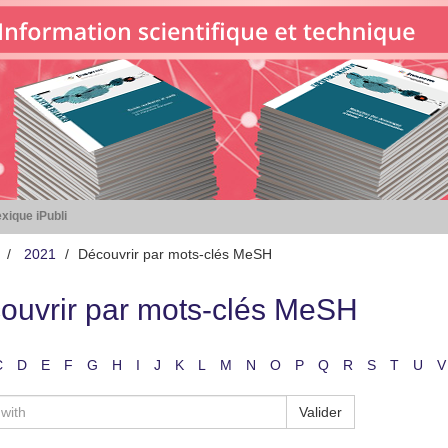
xique iPubli
2021
Découvrir par mots-clés MeSH
ouvrir par mots-clés MeSH
C
D
E
F
G
H
I
J
K
L
M
N
O
P
Q
R
S
T
U
V
Valider