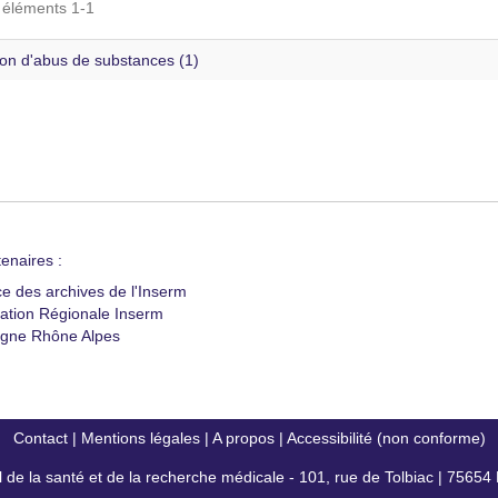
s éléments 1-1
ion d'abus de substances (1)
enaires :
ce des archives de l'Inserm
ation Régionale Inserm
gne Rhône Alpes
Contact
|
Mentions légales
|
A propos
|
Accessibilité (non conforme)
al de la santé et de la recherche médicale - 101, rue de Tolbiac | 7565