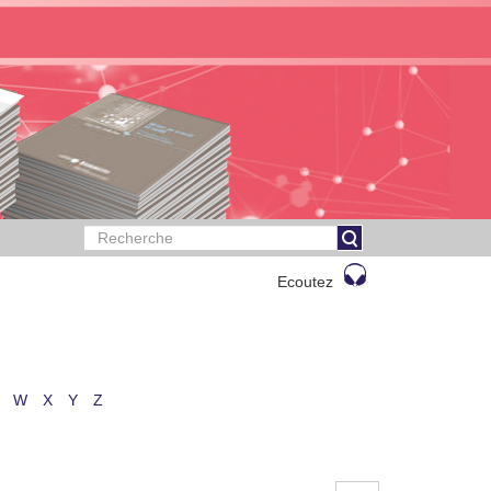
Ecoutez
W
X
Y
Z