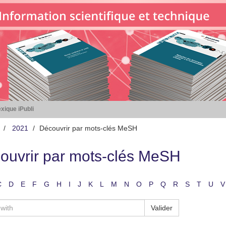
xique iPubli
2021
Découvrir par mots-clés MeSH
ouvrir par mots-clés MeSH
C
D
E
F
G
H
I
J
K
L
M
N
O
P
Q
R
S
T
U
V
Valider