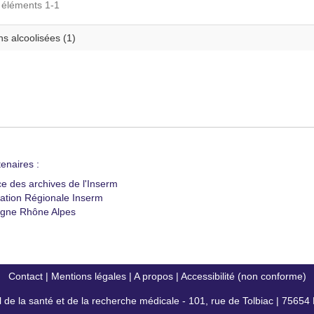
s éléments 1-1
s alcoolisées (1)
enaires :
ce des archives de l'Inserm
ation Régionale Inserm
gne Rhône Alpes
Contact
|
Mentions légales
|
A propos
|
Accessibilité (non conforme)
al de la santé et de la recherche médicale - 101, rue de Tolbiac | 7565