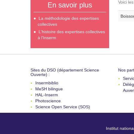
Voici le
En savoir plus
Boisson
La méthodologie des expertises
collectives
L'histoire des expertises collectives
à l'Inserm
Sites du DSO (département Science
Nos part
Ouverte) :
Servi
Insermbiblio
Délég
MeSH bilingue
Auver
HAL-Inserm
Photoscience
Science Open Service (SOS)
Institut nation