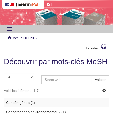
Toggle
navigation
Accueil iPubli
Ecoutez
Découvrir par mots-clés MeSH
Valider
Voici les éléments 1-7
Cancérogènes (1)
Cancérogènes environnementaux (1)