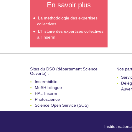
En savoir plus
La méthodologie des expertises
collectives
L'histoire des expertises collectives
à l'Inserm
Sites du DSO (département Science
Nos part
Ouverte) :
Servi
Insermbiblio
Délég
MeSH bilingue
Auver
HAL-Inserm
Photoscience
Science Open Service (SOS)
Institut nation