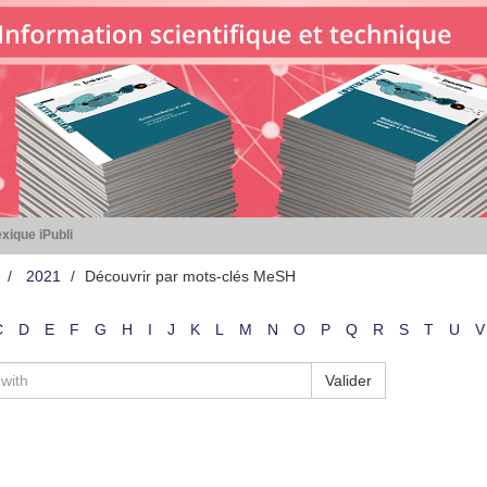
xique iPubli
2021
Découvrir par mots-clés MeSH
C
D
E
F
G
H
I
J
K
L
M
N
O
P
Q
R
S
T
U
V
Valider