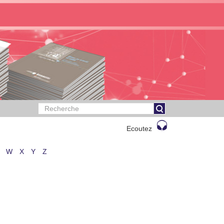
Ecoutez
W
X
Y
Z