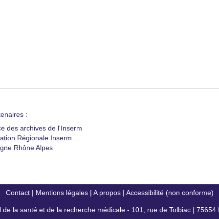
enaires :
ce des archives de l'Inserm
ation Régionale Inserm
gne Rhône Alpes
Contact
|
Mentions légales
|
A propos
|
Accessibilité (non conforme)
al de la santé et de la recherche médicale - 101, rue de Tolbiac | 7565