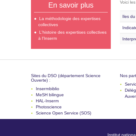
Voici le
En savoir plus
Iles du
La méthodologie des expertises
collectives
Indicat
L'histoire des expertises collectives
à l'Inserm
Interpr
Sites du DSO (département Science
Nos part
Ouverte) :
Servi
Insermbiblio
Délég
MeSH bilingue
Auver
HAL-Inserm
Photoscience
Science Open Service (SOS)
Institut nation