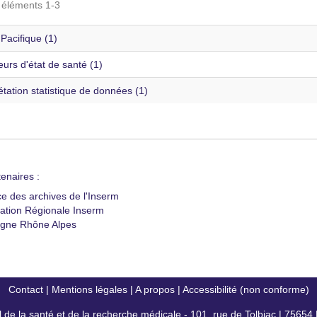
s éléments 1-3
 Pacifique (1)
eurs d'état de santé (1)
étation statistique de données (1)
enaires :
ce des archives de l'Inserm
ation Régionale Inserm
gne Rhône Alpes
Contact
|
Mentions légales
|
A propos
|
Accessibilité (non conforme)
al de la santé et de la recherche médicale - 101, rue de Tolbiac | 7565