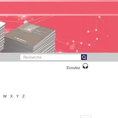
Ecoutez
W
X
Y
Z