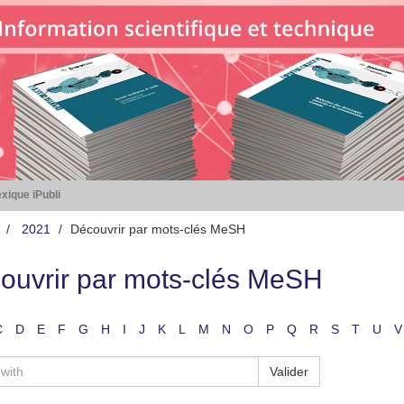
xique iPubli
2021
Découvrir par mots-clés MeSH
ouvrir par mots-clés MeSH
C
D
E
F
G
H
I
J
K
L
M
N
O
P
Q
R
S
T
U
V
Valider