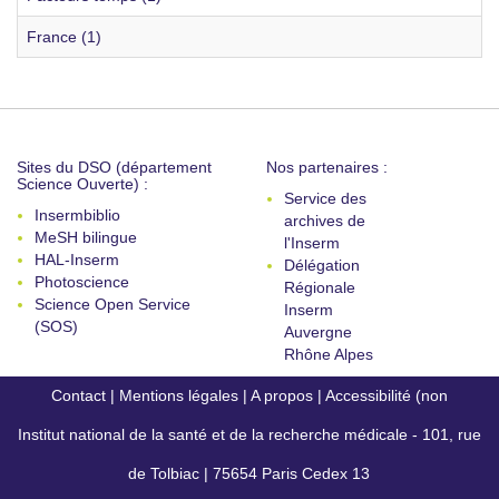
France (1)
Sites du DSO (département
Nos partenaires :
Science Ouverte) :
Service des
Insermbiblio
archives de
MeSH bilingue
l'Inserm
HAL-Inserm
Délégation
Photoscience
Régionale
Science Open Service
Inserm
(SOS)
Auvergne
Rhône Alpes
Contact
|
Mentions légales
|
A propos
|
Accessibilité (non
Institut national de la santé et de la recherche médicale - 101, rue
conforme)
de Tolbiac | 75654 Paris Cedex 13