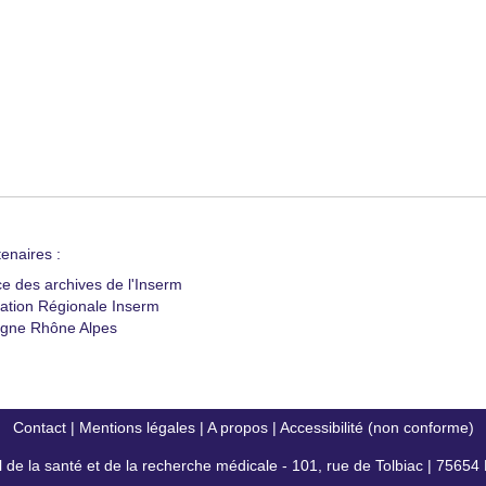
enaires :
ce des archives de l'Inserm
ation Régionale Inserm
gne Rhône Alpes
Contact
|
Mentions légales
|
A propos
|
Accessibilité (non conforme)
al de la santé et de la recherche médicale - 101, rue de Tolbiac | 7565