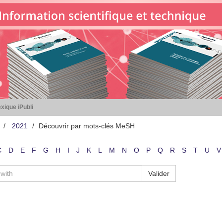
xique iPubli
2021
Découvrir par mots-clés MeSH
C
D
E
F
G
H
I
J
K
L
M
N
O
P
Q
R
S
T
U
V
Valider