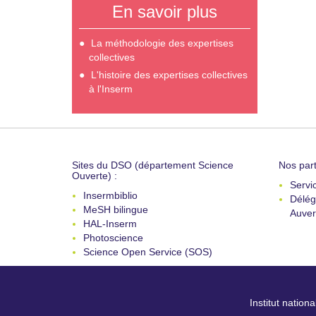
En savoir plus
La méthodologie des expertises
collectives
L'histoire des expertises collectives
à l'Inserm
Sites du DSO (département Science
Nos part
Ouverte) :
Servi
Insermbiblio
Délég
MeSH bilingue
Auver
HAL-Inserm
Photoscience
Science Open Service (SOS)
Institut nation