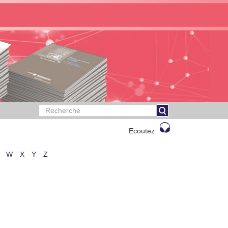
Ecoutez
W
X
Y
Z