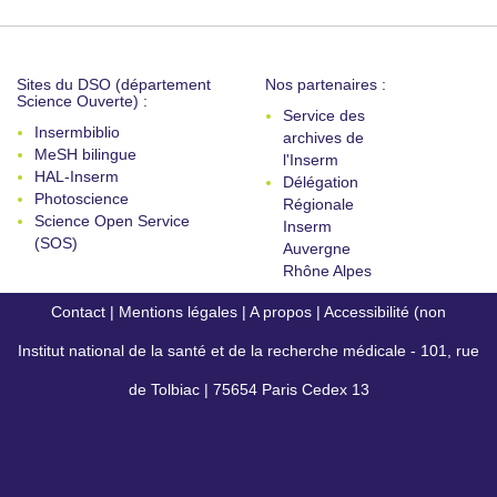
Sites du DSO (département
Nos partenaires :
Science Ouverte) :
Service des
Insermbiblio
archives de
MeSH bilingue
l'Inserm
HAL-Inserm
Délégation
Photoscience
Régionale
Science Open Service
Inserm
(SOS)
Auvergne
Rhône Alpes
Contact
|
Mentions légales
|
A propos
|
Accessibilité (non
Institut national de la santé et de la recherche médicale - 101, rue
conforme)
de Tolbiac | 75654 Paris Cedex 13