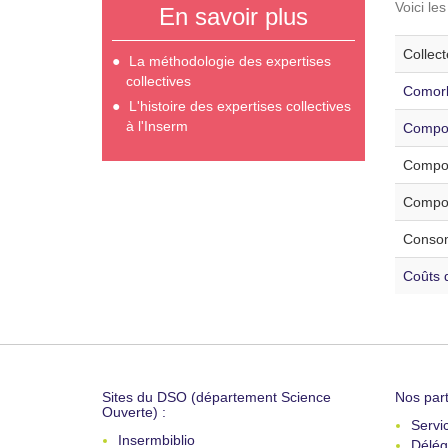
Voici le
En savoir plus
Collec
La méthodologie des expertises
collectives
Comorb
L'histoire des expertises collectives
à l'Inserm
Compor
Compor
Compor
Consom
Coûts d
Sites du DSO (département Science
Nos part
Ouverte) :
Servi
Insermbiblio
Délég