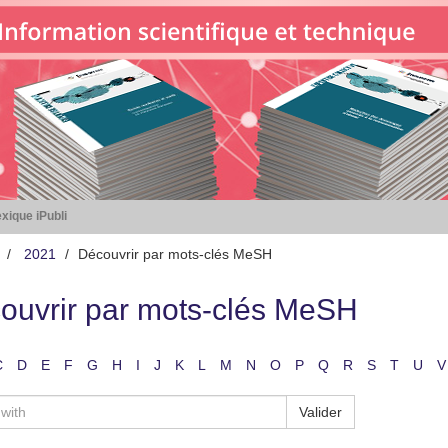
xique iPubli
2021
Découvrir par mots-clés MeSH
ouvrir par mots-clés MeSH
C
D
E
F
G
H
I
J
K
L
M
N
O
P
Q
R
S
T
U
V
Valider