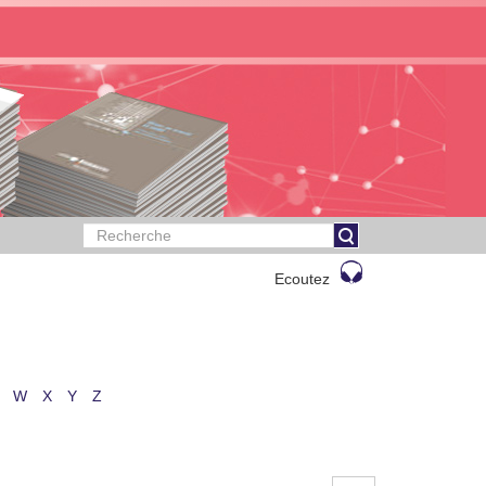
Ecoutez
W
X
Y
Z