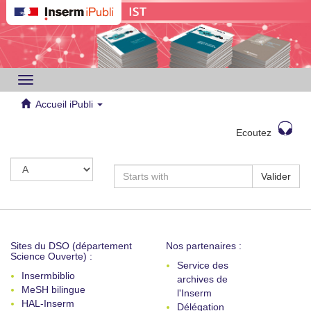
Toggle
navigation
Accueil iPubli
Ecoutez
Valider
Sites du DSO (département
Nos partenaires :
Science Ouverte) :
Service des
Insermbiblio
archives de
MeSH bilingue
l'Inserm
HAL-Inserm
Délégation