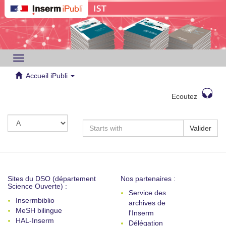
Toggle
navigation
Accueil iPubli
Ecoutez
Valider
Sites du DSO (département
Nos partenaires :
Science Ouverte) :
Service des
Insermbiblio
archives de
MeSH bilingue
l'Inserm
HAL-Inserm
Délégation