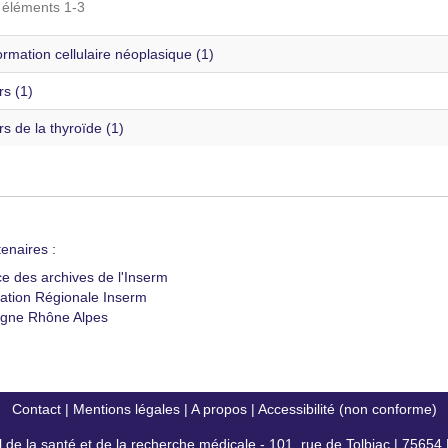
s éléments 1-3
rmation cellulaire néoplasique (1)
s (1)
 de la thyroïde (1)
enaires :
ce des archives de l'Inserm
ation Régionale Inserm
gne Rhône Alpes
Contact
|
Mentions légales
|
A propos
|
Accessibilité (non conforme)
al de la santé et de la recherche médicale - 101, rue de Tolbiac | 7565