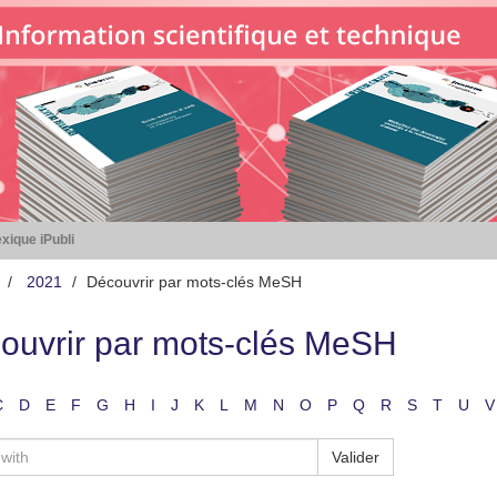
xique iPubli
2021
Découvrir par mots-clés MeSH
ouvrir par mots-clés MeSH
C
D
E
F
G
H
I
J
K
L
M
N
O
P
Q
R
S
T
U
V
Valider