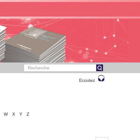
Ecoutez
W
X
Y
Z