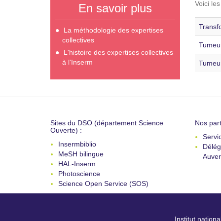
Voici le
En savoir plus
Transfo
La méthodologie des expertises
collectives
Tumeur
L'histoire des expertises collectives
à l'Inserm
Tumeurs
Sites du DSO (département Science
Nos part
Ouverte) :
Servi
Insermbiblio
Délég
MeSH bilingue
Auver
HAL-Inserm
Photoscience
Science Open Service (SOS)
Institut nation