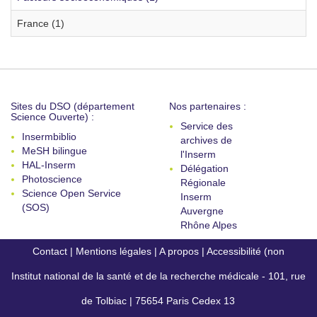
France (1)
Sites du DSO (département
Nos partenaires :
Science Ouverte) :
Service des
Insermbiblio
archives de
MeSH bilingue
l'Inserm
HAL-Inserm
Délégation
Photoscience
Régionale
Science Open Service
Inserm
(SOS)
Auvergne
Rhône Alpes
Contact
|
Mentions légales
|
A propos
|
Accessibilité (non
Institut national de la santé et de la recherche médicale - 101, rue
conforme)
de Tolbiac | 75654 Paris Cedex 13