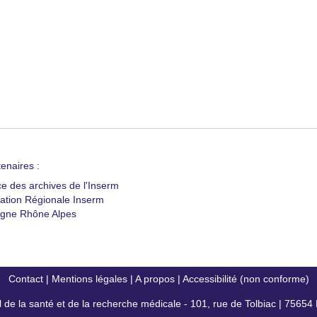
enaires :
ce des archives de l'Inserm
ation Régionale Inserm
gne Rhône Alpes
Contact
|
Mentions légales
|
A propos
|
Accessibilité (non conforme)
al de la santé et de la recherche médicale - 101, rue de Tolbiac | 7565