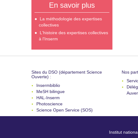
En savoir plus
La méthodologie des expertises
collectives
L'histoire des expertises collectives
à l'Inserm
Sites du DSO (département Science
Nos part
Ouverte) :
Servi
Insermbiblio
Délég
MeSH bilingue
Auver
HAL-Inserm
Photoscience
Science Open Service (SOS)
Institut nation