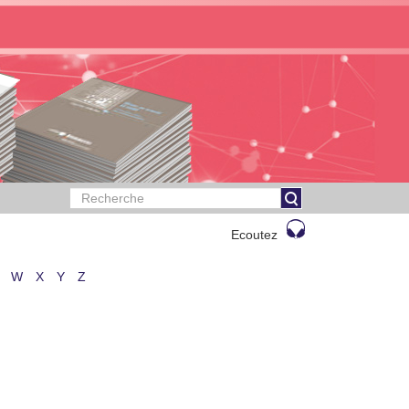
Ecoutez
W
X
Y
Z