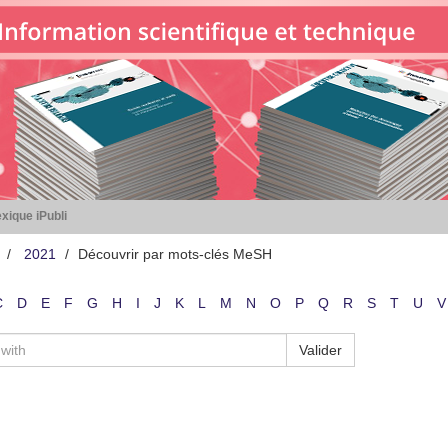
xique iPubli
2021
Découvrir par mots-clés MeSH
C
D
E
F
G
H
I
J
K
L
M
N
O
P
Q
R
S
T
U
V
Valider