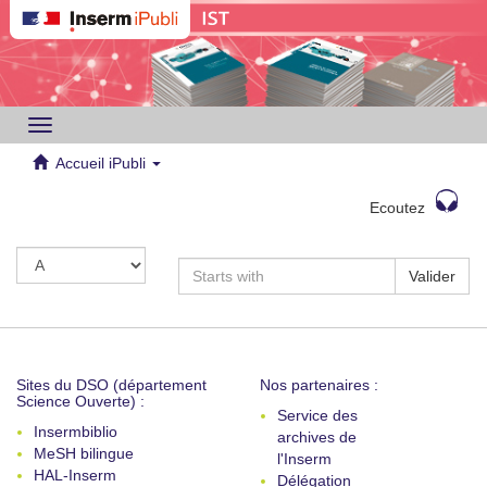
Toggle
navigation
Accueil iPubli
Ecoutez
Valider
Sites du DSO (département
Nos partenaires :
Science Ouverte) :
Service des
Insermbiblio
archives de
MeSH bilingue
l'Inserm
HAL-Inserm
Délégation