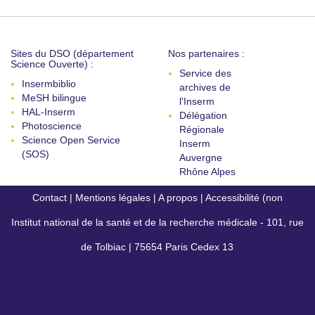
Sites du DSO (département
Nos partenaires :
Science Ouverte) :
Service des
Insermbiblio
archives de
MeSH bilingue
l'Inserm
HAL-Inserm
Délégation
Photoscience
Régionale
Science Open Service
Inserm
(SOS)
Auvergne
Rhône Alpes
Contact
|
Mentions légales
|
A propos
|
Accessibilité (non
Institut national de la santé et de la recherche médicale - 101, rue
conforme)
de Tolbiac | 75654 Paris Cedex 13