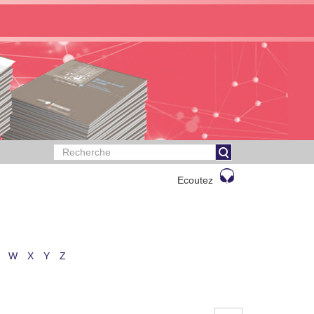
Ecoutez
W
X
Y
Z