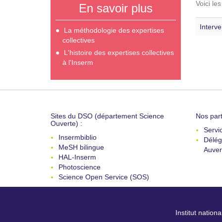
Voici le
En savoir plus
Interve
La méthodologie des expertises
collectives
L'histoire des expertises collectives
à l'Inserm
Sites du DSO (département Science
Nos part
Ouverte) :
Servi
Insermbiblio
Délég
MeSH bilingue
Auver
HAL-Inserm
Photoscience
Science Open Service (SOS)
Institut nation