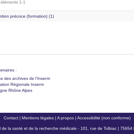
s éléments 1-1
ntion précoce (formation) (1)
enaires :
ce des archives de l'Inserm
ation Régionale Inserm
gne Rhône Alpes
Contact
|
Mentions légales
|
A propos
|
Accessibilité (non conforme)
al de la santé et de la recherche médicale - 101, rue de Tolbiac | 7565