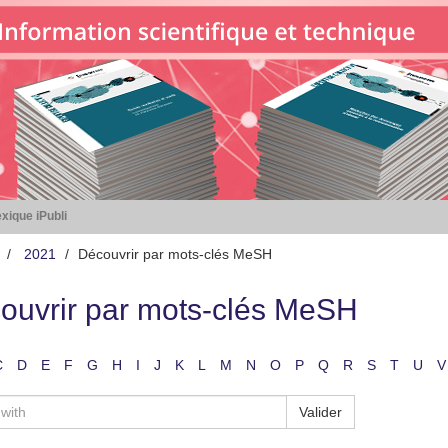
xique iPubli
2021
Découvrir par mots-clés MeSH
ouvrir par mots-clés MeSH
C
D
E
F
G
H
I
J
K
L
M
N
O
P
Q
R
S
T
U
V
Valider