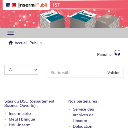
Toggle
navigation
Accueil iPubli
Ecoutez
Valider
Sites du DSO (département
Nos partenaires :
Science Ouverte) :
Service des
Insermbiblio
archives de
MeSH bilingue
l'Inserm
HAL-Inserm
Délégation