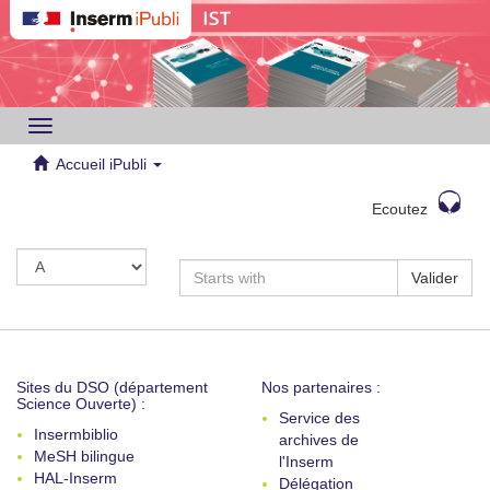
Toggle
navigation
Accueil iPubli
Ecoutez
Valider
Sites du DSO (département
Nos partenaires :
Science Ouverte) :
Service des
Insermbiblio
archives de
MeSH bilingue
l'Inserm
HAL-Inserm
Délégation