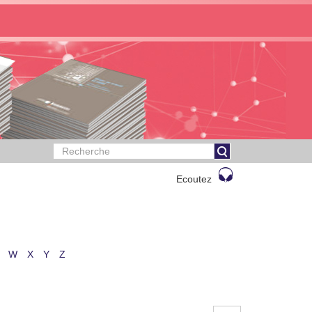
Ecoutez
W
X
Y
Z