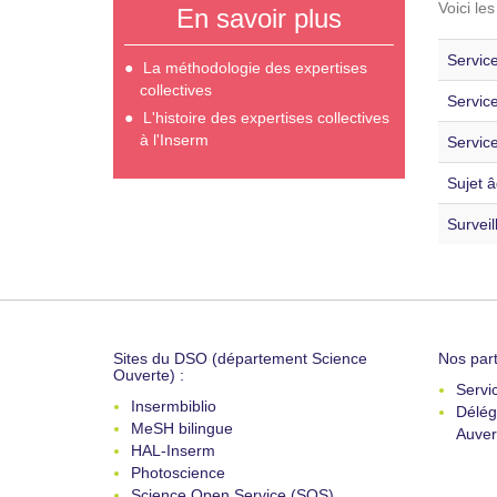
Voici le
En savoir plus
Service
La méthodologie des expertises
collectives
Servic
L'histoire des expertises collectives
à l'Inserm
Service
Sujet â
Surveil
Sites du DSO (département Science
Nos part
Ouverte) :
Servi
Insermbiblio
Délég
MeSH bilingue
Auver
HAL-Inserm
Photoscience
Science Open Service (SOS)