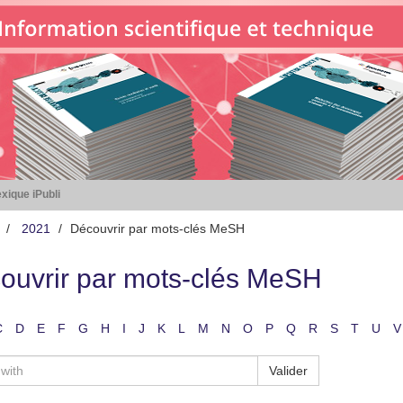
xique iPubli
2021
Découvrir par mots-clés MeSH
ouvrir par mots-clés MeSH
C
D
E
F
G
H
I
J
K
L
M
N
O
P
Q
R
S
T
U
V
Valider