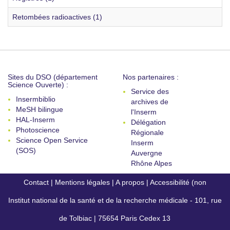
Retombées radioactives (1)
Sites du DSO (département
Nos partenaires :
Science Ouverte) :
Service des
Insermbiblio
archives de
MeSH bilingue
l'Inserm
HAL-Inserm
Délégation
Photoscience
Régionale
Science Open Service
Inserm
(SOS)
Auvergne
Rhône Alpes
Contact
|
Mentions légales
|
A propos
|
Accessibilité (non
Institut national de la santé et de la recherche médicale - 101, rue
conforme)
de Tolbiac | 75654 Paris Cedex 13