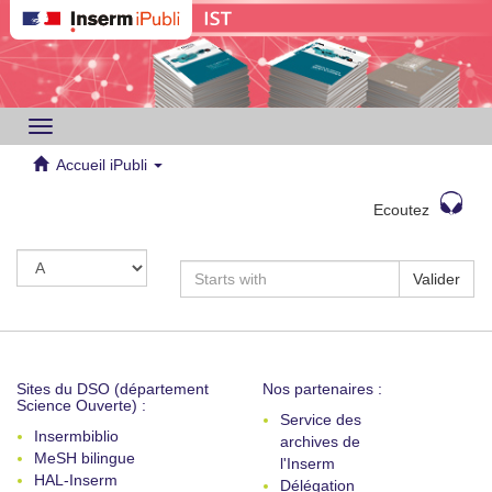
Toggle
navigation
Accueil iPubli
Ecoutez
Valider
Sites du DSO (département
Nos partenaires :
Science Ouverte) :
Service des
Insermbiblio
archives de
MeSH bilingue
l'Inserm
HAL-Inserm
Délégation