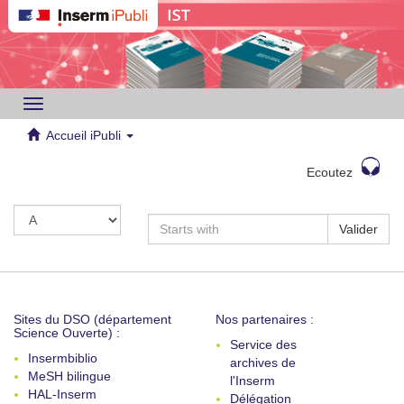
Toggle
navigation
Accueil iPubli
Ecoutez
Valider
Sites du DSO (département
Nos partenaires :
Science Ouverte) :
Service des
Insermbiblio
archives de
MeSH bilingue
l'Inserm
HAL-Inserm
Délégation