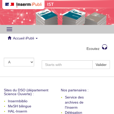
Toggle
navigation
Accueil iPubli
Ecoutez
Valider
Sites du DSO (département
Nos partenaires :
Science Ouverte) :
Service des
Insermbiblio
archives de
MeSH bilingue
l'Inserm
HAL-Inserm
Délégation