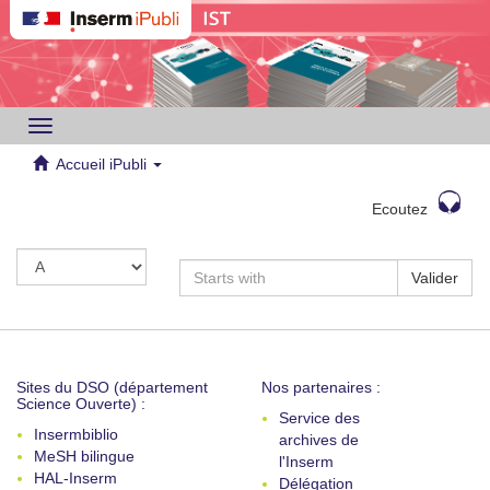
Toggle
navigation
Accueil iPubli
Ecoutez
Valider
Sites du DSO (département
Nos partenaires :
Science Ouverte) :
Service des
Insermbiblio
archives de
MeSH bilingue
l'Inserm
HAL-Inserm
Délégation