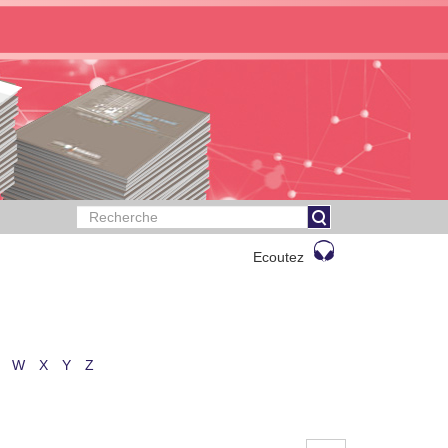
Ecoutez
W
X
Y
Z