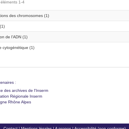
s éléments 1-4
tions des chromosomes (1)
(1)
ion de l'ADN (1)
e cytogénétique (1)
enaires :
ce des archives de l'Inserm
ation Régionale Inserm
gne Rhône Alpes
Contact
|
Mentions légales
|
A propos
|
Accessibilité (non conforme)