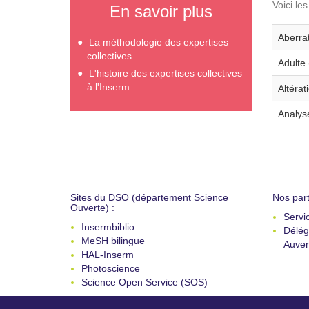
Voici le
En savoir plus
Aberra
La méthodologie des expertises
collectives
Adulte 
L'histoire des expertises collectives
à l'Inserm
Altérat
Analys
Sites du DSO (département Science
Nos part
Ouverte) :
Servi
Insermbiblio
Délég
MeSH bilingue
Auver
HAL-Inserm
Photoscience
Science Open Service (SOS)