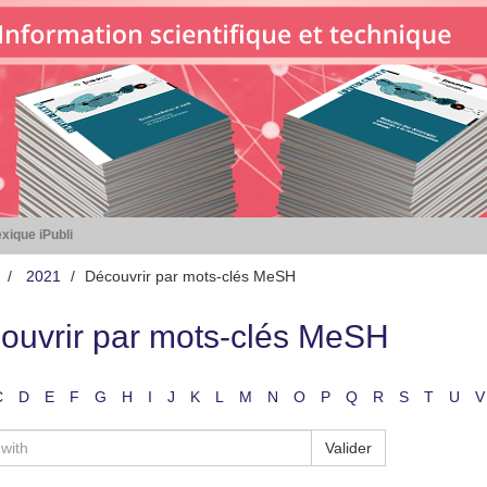
xique iPubli
2021
Découvrir par mots-clés MeSH
ouvrir par mots-clés MeSH
C
D
E
F
G
H
I
J
K
L
M
N
O
P
Q
R
S
T
U
V
Valider