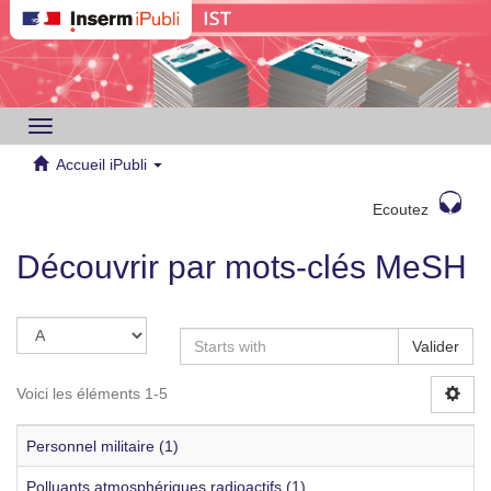
Toggle
navigation
Accueil iPubli
Ecoutez
Découvrir par mots-clés MeSH
Valider
Voici les éléments 1-5
Personnel militaire (1)
Polluants atmosphériques radioactifs (1)