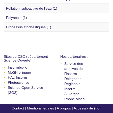
Pollution radioactive de l'eau (1)
Polynésie (1)
Processus stochastiques (1)
Sites du DSO (département
Nos partenaires :
Science Ouverte) :
Service des
Insermbiblio
archives de
MeSH bilingue
l'Inserm
HAL-Inserm
Délégation
Photoscience
Régionale
Science Open Service
Inserm
(SOS)
Auvergne
Rhône Alpes
Contact
|
Mentions légales
|
A propos
|
Accessibilité (non