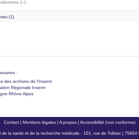
s éléments 1-1
ies (1)
enaires :
ce des archives de l'Inserm
ation Régionale Inserm
gne Rhône Alpes
Contact
|
Mentions légales
|
A propos
|
Accessibilité (non conforme)
al de la santé et de la recherche médicale - 101, rue de Tolbiac | 7565