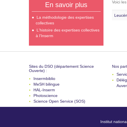
Voici le
En savoir plus
Leucém
La méthodologie des expertises
collectives
L'histoire des expertises collectives
à l'Inserm
Sites du DSO (département Science
Nos part
Ouverte) :
Servi
Insermbiblio
Délég
MeSH bilingue
Auver
HAL-Inserm
Photoscience
Science Open Service (SOS)
Institut nation