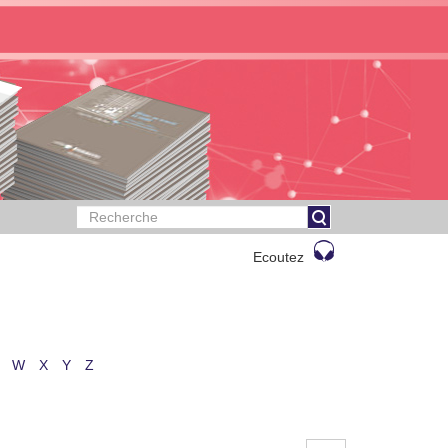
Ecoutez
W
X
Y
Z