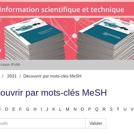
xique iPubli
2021
Découvrir par mots-clés MeSH
ouvrir par mots-clés MeSH
C
D
E
F
G
H
I
J
K
L
M
N
O
P
Q
R
S
T
U
V
Valider