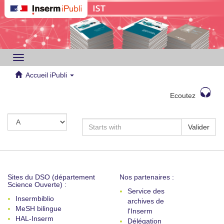
Toggle
navigation
Accueil iPubli
Ecoutez
Valider
Sites du DSO (département
Nos partenaires :
Science Ouverte) :
Service des
Insermbiblio
archives de
MeSH bilingue
l'Inserm
HAL-Inserm
Délégation