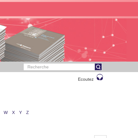
Ecoutez
W
X
Y
Z