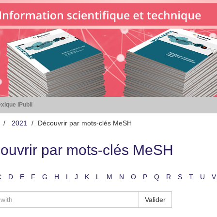
xique iPubli
2021
Découvrir par mots-clés MeSH
ouvrir par mots-clés MeSH
C
D
E
F
G
H
I
J
K
L
M
N
O
P
Q
R
S
T
U
V
Valider