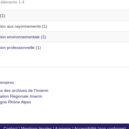
s éléments 1-4
(1)
tion aux rayonnements (1)
tion environnementale (1)
ion professionnelle (1)
enaires :
ce des archives de l'Inserm
ation Régionale Inserm
gne Rhône Alpes
Contact
|
Mentions légales
|
A propos
|
Accessibilité (non conforme)