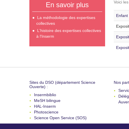
Voici le
En savoir plus
Enfant 
La méthodologie des expertises
collectives
Exposi
L'histoire des expertises collectives
à l'Inserm
Exposi
Exposit
Sites du DSO (département Science
Nos part
Ouverte) :
Servi
Insermbiblio
Délég
MeSH bilingue
Auver
HAL-Inserm
Photoscience
Science Open Service (SOS)