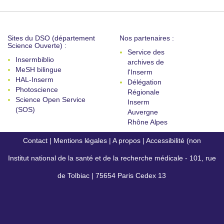
Sites du DSO (département
Nos partenaires :
Science Ouverte) :
Service des
Insermbiblio
archives de
MeSH bilingue
l'Inserm
HAL-Inserm
Délégation
Photoscience
Régionale
Science Open Service
Inserm
(SOS)
Auvergne
Rhône Alpes
Contact
|
Mentions légales
|
A propos
|
Accessibilité (non
Institut national de la santé et de la recherche médicale - 101, rue
conforme)
de Tolbiac | 75654 Paris Cedex 13