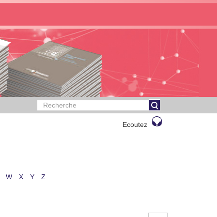
Ecoutez
W
X
Y
Z