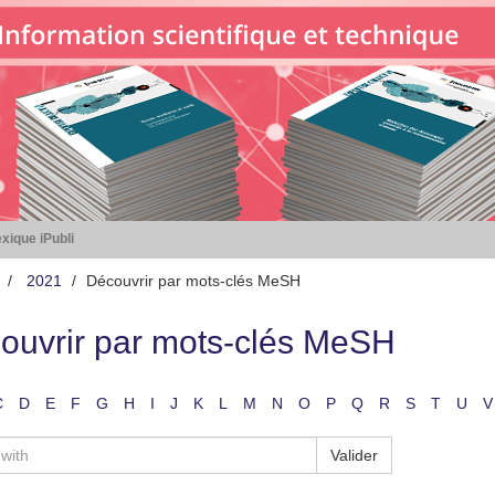
xique iPubli
2021
Découvrir par mots-clés MeSH
ouvrir par mots-clés MeSH
C
D
E
F
G
H
I
J
K
L
M
N
O
P
Q
R
S
T
U
V
Valider