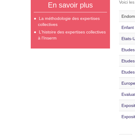
Voici le
En savoir plus
Endomé
La méthodologie des expertises
collectives
Enfant 
L'histoire des expertises collectives
à l'Inserm
Etats-
Etudes
Etudes
Etudes
Europe
Evaluat
Exposit
Exposi