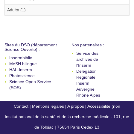
Adulte (1)
Sites du DSO (département
Nos partenaires :
Science Ouverte) :
Service des
Insermbiblio
archives de
MeSH bilingue
l'Inserm
HAL-Inserm
Délégation
Photoscience
Régionale
Science Open Service
Inserm
(SOS)
Auvergne
Rhône Alpes
Contact
|
Mentions légales
|
A propos
|
Accessibilité (non
Institut national de la santé et de la recherche médicale - 101, rue
conforme)
de Tolbiac | 75654 Paris Cedex 13