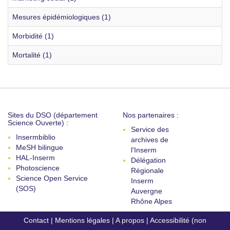
Mesures épidémiologiques (1)
Morbidité (1)
Mortalité (1)
Sites du DSO (département
Nos partenaires :
Science Ouverte) :
Service des
Insermbiblio
archives de
MeSH bilingue
l'Inserm
HAL-Inserm
Délégation
Photoscience
Régionale
Science Open Service
Inserm
(SOS)
Auvergne
Rhône Alpes
Contact
|
Mentions légales
|
A propos
|
Accessibilité (non