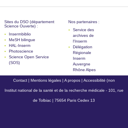
Sites du DSO (département
Nos partenaires :
Science Ouverte) :
Service des
Insermbiblio
archives de
MeSH bilingue
l'Inserm
HAL-Inserm
Délégation
Photoscience
Régionale
Science Open Service
Inserm
(SOS)
Auvergne
Rhône Alpes
Contact
|
Mentions légales
|
A propos
|
Accessibilité (non
Institut national de la santé et de la recherche médicale - 101, rue
conforme)
de Tolbiac | 75654 Paris Cedex 13