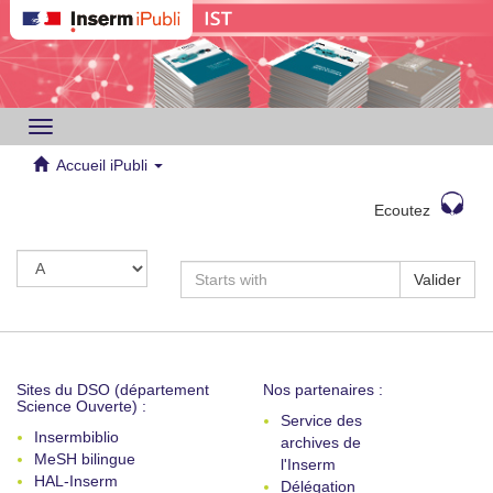
Toggle
navigation
Accueil iPubli
Ecoutez
Valider
Sites du DSO (département
Nos partenaires :
Science Ouverte) :
Service des
Insermbiblio
archives de
MeSH bilingue
l'Inserm
HAL-Inserm
Délégation