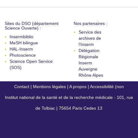
Sites du DSO (département
Nos partenaires :
Science Ouverte) :
Service des
Insermbiblio
archives de
MeSH bilingue
l'Inserm
HAL-Inserm
Délégation
Photoscience
Régionale
Science Open Service
Inserm
(SOS)
Auvergne
Rhône Alpes
Contact
|
Mentions légales
|
A propos
|
Accessibilité (non
Institut national de la santé et de la recherche médicale - 101, rue
conforme)
de Tolbiac | 75654 Paris Cedex 13